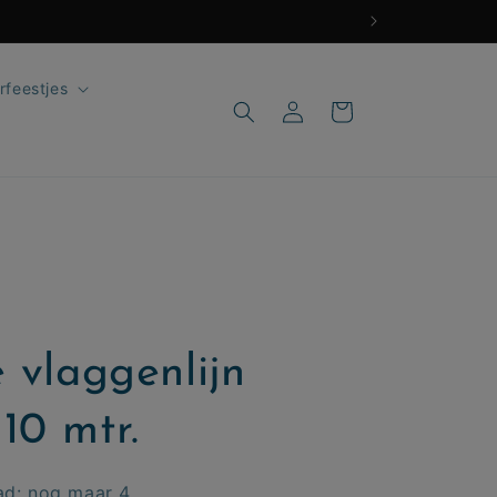
rfeestjes
Inloggen
Winkelwagen
e vlaggenlijn
10 mtr.
ad: nog maar 4