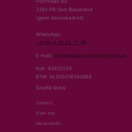
Poortlaan 80
3261 PB Oud-Beijerland
(geen bezoekadres)
WhatsApp:
+31(0) 6 18 20 77 58
E-mail:
info@magicmomentsforkids.nl
KvK: 93412029
BTW: NL005016140B68
Snelle links
Contact
Over ons
Verzendinfo