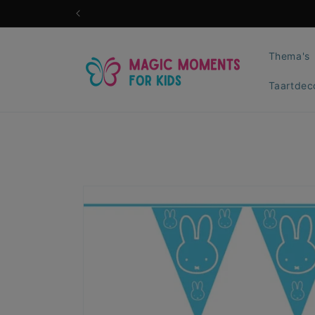
Meteen
naar de
content
Thema's
Taartdec
Ga direct naar
productinformatie