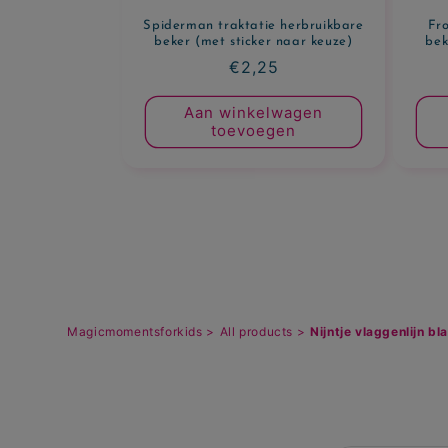
Spiderman traktatie herbruikbare
Fro
beker (met sticker naar keuze)
bek
Normale
€2,25
prijs
Aan winkelwagen
toevoegen
Magicmomentsforkids >
All products >
Nijntje vlaggenlijn bl