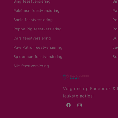
Bing feestversiering
Bi
Pokémon feestversiering
Pa
Sonic feestversiering
Pe
Peppa Pig feestversiering
Po
Cars feestversiering
Su
Paw Patrol feestversiering
Le
Spiderman feestversiering
So
Alle feestversiering
Volg ons op Facebook & I
leukste acties!
Facebook
Instagram