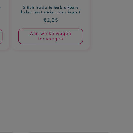
r
Stitch traktatie herbruikbare
beker (met sticker naar keuze)
Normale
€2,25
prijs
Aan winkelwagen
toevoegen