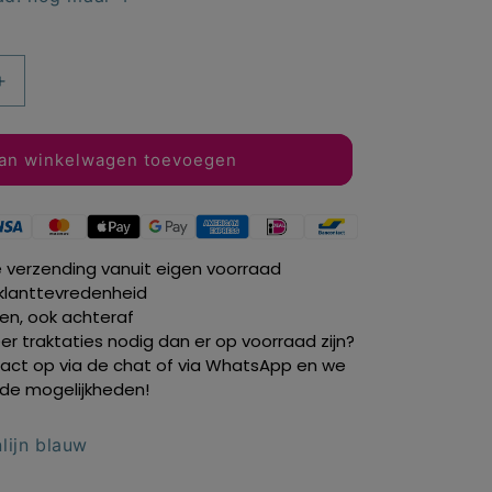
Aantal
verhogen
voor
Nijntje
an winkelwagen toevoegen
vlaggenlijn
blauw
10
mtr.
e verzending vanuit eigen voorraad
klanttevredenheid
len, ook achteraf
r traktaties nodig dan er op voorraad zijn?
ct op via de chat of via WhatsApp en we
de mogelijkheden!
nlijn blauw