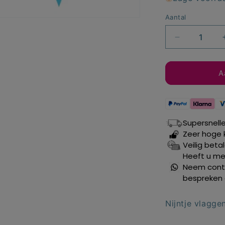
Aantal
Aantal
verlagen
voor
Nijntje
A
vlaggenlijn
blauw
10
mtr.
Supersnell
Zeer hoge 
Veilig beta
Heeft u mee
Neem conta
bespreken 
Nijntje vlagge