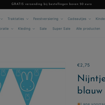
GRATIS verzending bij bestellingen boven 50 euro
Traktaties
Feestversiering
Cadeautjes
Kinde
oratie
Kleding
Sale
Super Sale
Alle producten
Normale
€2,75
prijs
Nijntj
blauw 
Lage voorra