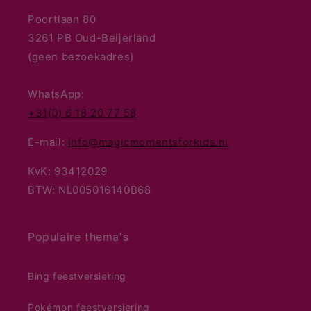
Poortlaan 80
3261 PB Oud-Beijerland
(geen bezoekadres)
WhatsApp:
+31(0) 6 18 20 77 58
E-mail:
info@magicmomentsforkids.nl
KvK: 93412029
BTW: NL005016140B68
Populaire thema's
Bing feestversiering
Pokémon feestversiering