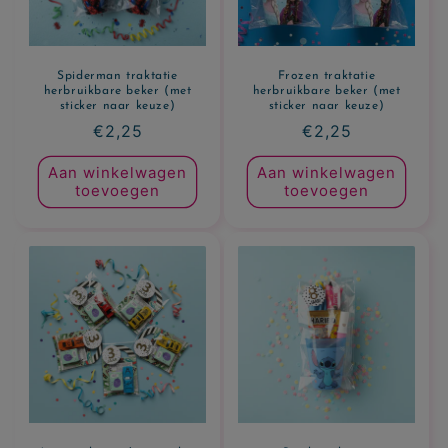
Spiderman traktatie
Frozen traktatie
herbruikbare beker (met
herbruikbare beker (met
sticker naar keuze)
sticker naar keuze)
Normale
€2,25
Normale
€2,25
prijs
prijs
Aan winkelwagen
Aan winkelwagen
toevoegen
toevoegen