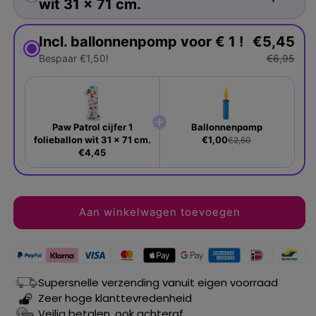
wit 31 x 71 cm.
Incl. ballonnenpomp voor € 1 !
€5,45
Bespaar €1,50!
€6,95
Paw Patrol cijfer 1
Ballonnenpomp
folieballon wit 31 x 71 cm.
€1,00
€2,50
€4,45
Aan winkelwagen toevoegen
Supersnelle verzending vanuit eigen voorraad
Zeer hoge klanttevredenheid
Veilig betalen, ook achteraf