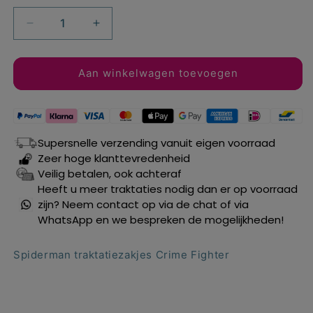
Aantal
Aantal
verlagen
verhogen
voor
voor
Spiderman
Spiderman
Aan winkelwagen toevoegen
traktatiezakjes
traktatiezakjes
Crime
Crime
Fighter
Fighter
4
4
Supersnelle verzending vanuit eigen voorraad
st.
st.
Zeer hoge klanttevredenheid
Veilig betalen, ook achteraf
Heeft u meer traktaties nodig dan er op voorraad
zijn? Neem contact op via de chat of via
WhatsApp en we bespreken de mogelijkheden!
Spiderman traktatiezakjes Crime Fighter