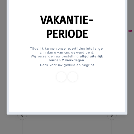
Magicmomentsforkids
All
Spiderman traktatiezakjes Crime
>
products
Fighter 4 st.
>