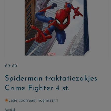
Normale
€3,69
prijs
Spiderman traktatiezakjes
Crime Fighter 4 st.
Lage voorraad: nog maar 1
Aantal