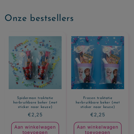
Onze bestsellers
Spiderman traktatie
Frozen traktatie
herbruikbare beker (met
herbruikbare beker (met
sticker naar keuze)
sticker naar keuze)
Normale
€2,25
Normale
€2,25
prijs
prijs
Aan winkelwagen
Aan winkelwagen
toevoegen
toevoegen