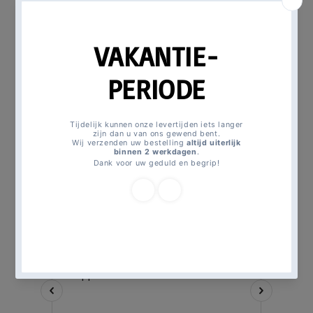
Alles bekijken
Magicmomentsforkids
All
Super Mario Bros longsleeve
>
products
groen mt. 104
>