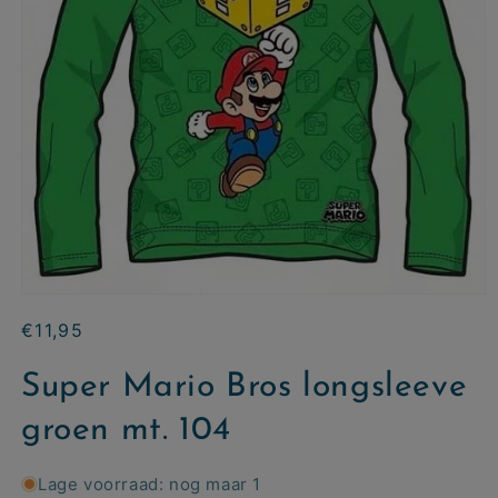
Normale
€11,95
prijs
Super Mario Bros longsleeve
groen mt. 104
Lage voorraad: nog maar 1