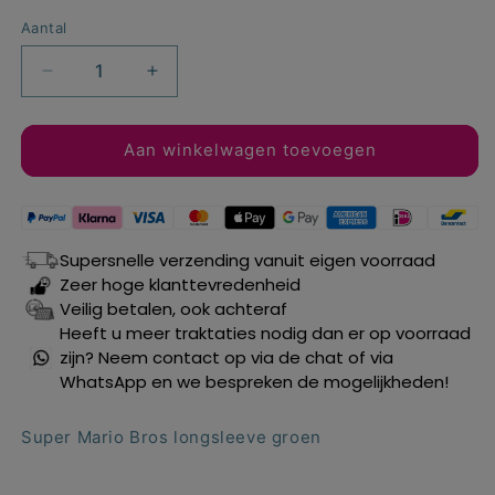
Aantal
Aantal
Aantal
verlagen
verhogen
voor
voor
Super
Super
Aan winkelwagen toevoegen
Mario
Mario
Bros
Bros
longsleeve
longsleeve
groen
groen
Supersnelle verzending vanuit eigen voorraad
mt.
mt.
Zeer hoge klanttevredenheid
104
104
Veilig betalen, ook achteraf
Heeft u meer traktaties nodig dan er op voorraad
zijn? Neem contact op via de chat of via
WhatsApp en we bespreken de mogelijkheden!
Super Mario Bros longsleeve groen