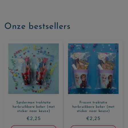
Onze bestsellers
Spiderman traktatie
Frozen traktatie
herbruikbare beker (met
herbruikbare beker (met
sticker naar keuze)
sticker naar keuze)
Normale
€2,25
Normale
€2,25
prijs
prijs