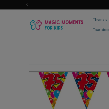
Meteen
naar de
content
Thema's
Taartdec
Ga direct naar
productinformatie