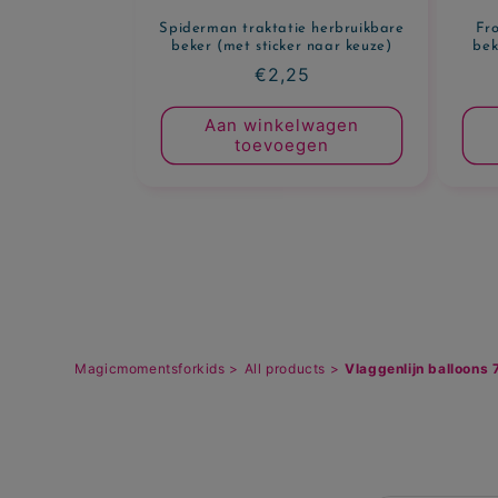
Spiderman traktatie herbruikbare
Fro
beker (met sticker naar keuze)
bek
Normale
€2,25
prijs
Aan winkelwagen
toevoegen
Magicmomentsforkids >
All products >
Vlaggenlijn balloons 