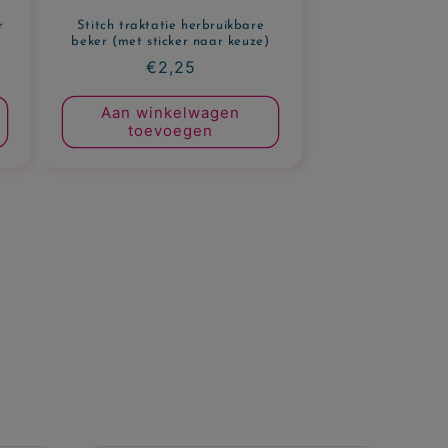
r
Stitch traktatie herbruikbare
beker (met sticker naar keuze)
Normale
€2,25
prijs
Aan winkelwagen
toevoegen