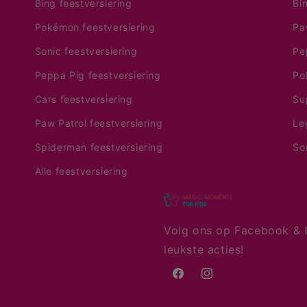
Bing feestversiering
Bi
Pokémon feestversiering
Pa
Sonic feestversiering
Pe
Peppa Pig feestversiering
Po
Cars feestversiering
Su
Paw Patrol feestversiering
Le
Spiderman feestversiering
So
Alle feestversiering
Volg ons op Facebook & I
leukste acties!
Facebook
Instagram