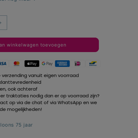
Aantal
verhogen
voor
Vlaggenlijn
an winkelwagen toevoegen
balloons
75
jaar
10
e verzending vanuit eigen voorraad
mtr.
klanttevredenheid
len, ook achteraf
r traktaties nodig dan er op voorraad zijn?
ct op via de chat of via WhatsApp en we
de mogelijkheden!
lloons 75 jaar