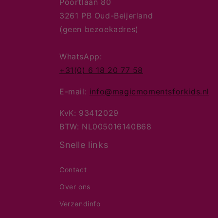
Poortlaan 80
3261 PB Oud-Beijerland
(geen bezoekadres)
WhatsApp:
+31(0) 6 18 20 77 58
E-mail:
info@magicmomentsforkids.nl
KvK: 93412029
BTW: NL005016140B68
Snelle links
Contact
Over ons
Verzendinfo