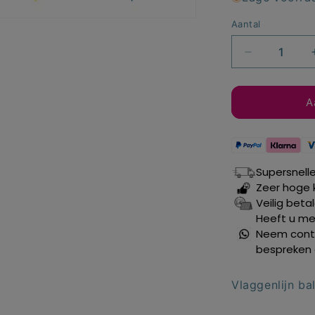
Aantal
Aantal
verlagen
voor
Vlaggenlijn
A
balloons
75
jaar
10
Supersnell
mtr.
Zeer hoge 
Veilig beta
Heeft u mee
Neem conta
bespreken 
Vlaggenlijn ba