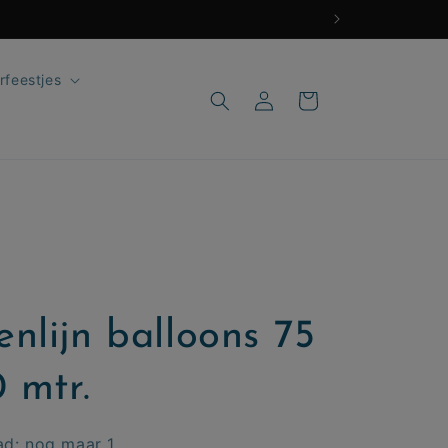
rfeestjes
Inloggen
Winkelwagen
nlijn balloons 75
0 mtr.
ad: nog maar 1