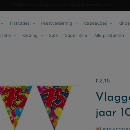
GRATIS verzending bij bestellingen boven 50 euro
Traktaties
Feestversiering
Cadeautjes
Kinde
oratie
Kleding
Sale
Super Sale
Alle producten
Normale
€2,15
prijs
Vlagge
jaar 1
Lage voorra