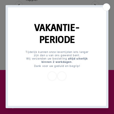
Magic Moments For Kids
Poortlaan 80
3261 PB Oud-Beijerland
(geen bezoekadres)