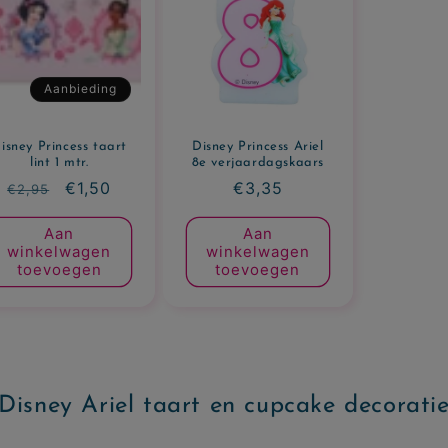
Aanbieding
isney Princess taart
Disney Princess Ariel
lint 1 mtr.
8e verjaardagskaars
Normale
Aanbiedingsprijs
€1,50
Normale
€3,35
€2,95
prijs
prijs
Aan
Aan
winkelwagen
winkelwagen
toevoegen
toevoegen
Disney Ariel taart en cupcake decorati