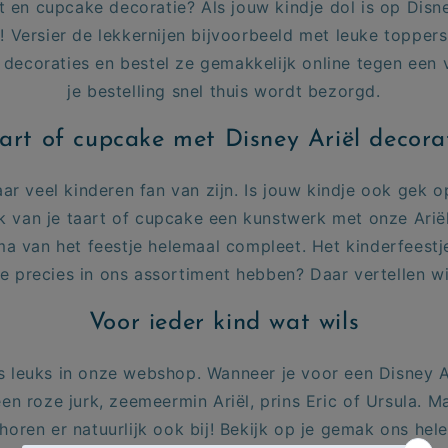
 en cupcake decoratie? Als jouw kindje dol is op Disney
! Versier de lekkernijen bijvoorbeeld met leuke toppers,
decoraties en bestel ze gemakkelijk online tegen een 
je bestelling snel thuis wordt bezorgd.
art of cupcake met Disney Ariël decora
ar veel kinderen fan van zijn. Is jouw kindje ook gek o
k van je taart of cupcake een kunstwerk met onze Ariël 
ma van het feestje helemaal compleet. Het kinderfeestj
 precies in ons assortiment hebben? Daar vertellen w
Voor ieder kind wat wils
ts leuks in onze webshop. Wanneer je voor een Disney Ar
een roze jurk,
zeemeermin Ariël,
prins Eric
of
Ursula. M
horen er natuurlijk ook bij! Bekijk op je gemak ons hel