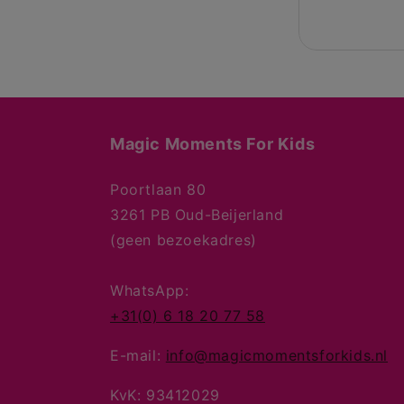
Magic Moments For Kids
Poortlaan 80
3261 PB Oud-Beijerland
(geen bezoekadres)
WhatsApp:
+31(0) 6 18 20 77 58
E-mail:
info@magicmomentsforkids.nl
KvK: 93412029