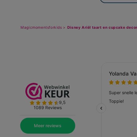
Magicmomentsforkids >
Disney Ariël taart en cupcake deco