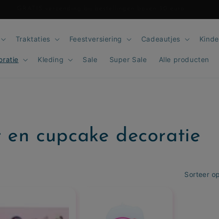
GRATIS verzending bij bestellingen boven 50 euro
Traktaties
Feestversiering
Cadeautjes
Kinde
oratie
Kleding
Sale
Super Sale
Alle producten
t en cupcake decoratie
Sorteer op