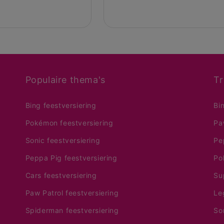
Populaire thema's
Tr
Bing feestversiering
Bi
Pokémon feestversiering
Pa
Sonic feestversiering
Pe
Peppa Pig feestversiering
Po
Cars feestversiering
Su
Paw Patrol feestversiering
Le
Spiderman feestversiering
So