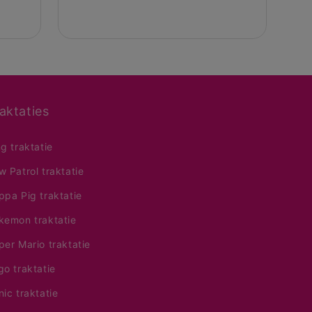
aktaties
ng traktatie
w Patrol traktatie
ppa Pig traktatie
kemon traktatie
per Mario traktatie
go traktatie
nic traktatie