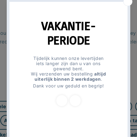
voor jullie kinderfeestje uit te kiezen.
Bestel voordelig online
voudig online bij Magic Moments For Kids. Onze Disney 
 reden. Met een voorraad van meer dan 50.000 artikelen
geleverd.
Andere gerelateerde thema's
elen
101 Dalmatiërs taart en cupcake decoratie
Activiteiten
Aladdin Feestartikelen
Aladdin t
ikelen
Alle leeftijd feestartikelen
Avengers cad