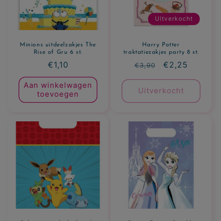
Uitverkocht
Minions uitdeelzakjes The
Harry Potter
Rise of Gru 6 st.
traktatiezakjes party 8 st.
Normale
€1,10
Normale
Aanbiedingspr
€2,25
€3,90
prijs
prijs
Aan winkelwagen
Uitverkocht
toevoegen