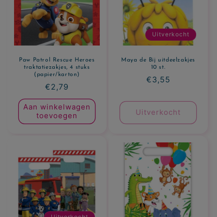
Uitverkocht
Paw Patrol Rescue Heroes
Maya de Bij uitdeelzakjes
traktatiezakjes, 4 stuks
10 st.
(papier/karton)
Normale
€3,55
Normale
€2,79
prijs
prijs
Aan winkelwagen
Uitverkocht
toevoegen
Uitverkocht