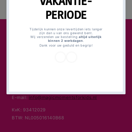
Magic Moments For Kids
Poortlaan 80
3261 PB Oud-Beijerland
(geen bezoekadres)
WhatsApp:
+31(0) 6 18 20 77 58
E-mail:
info@magicmomentsforkids.nl
KvK: 93412029
BTW: NL005016140B68