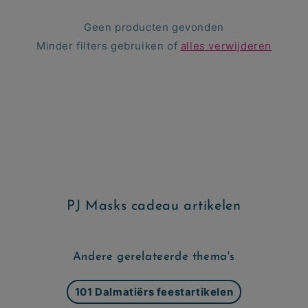
c
Geen producten gevonden
t
Minder filters gebruiken of
alles verwijderen
i
e
:
PJ Masks cadeau artikelen
Andere gerelateerde thema's
101 Dalmatiërs feestartikelen