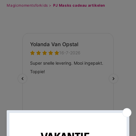
Magicmomentsforkids >
PJ Masks cadeau artikelen