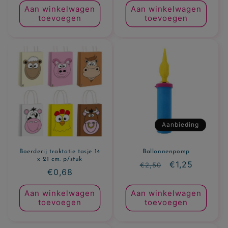
Aan winkelwagen
Aan winkelwagen
toevoegen
toevoegen
Aanbieding
Boerderij traktatie tasje 14
Ballonnenpomp
x 21 cm. p/stuk
Normale
Aanbiedingspr
€1,25
€2,50
Normale
€0,68
prijs
prijs
Aan winkelwagen
Aan winkelwagen
toevoegen
toevoegen