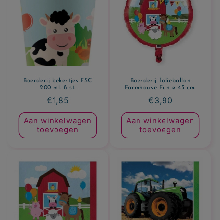
Boerderij bekertjes FSC
Boerderij folieballon
200 ml. 8 st.
Farmhouse Fun ø 45 cm.
Normale
€1,85
Normale
€3,90
prijs
prijs
Aan winkelwagen
Aan winkelwagen
toevoegen
toevoegen