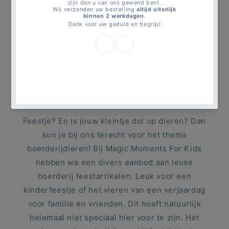
Komt er een gezellige verjaardag aan? En ben
je van plan dit te gaan vieren voor familie en
vrienden? Misschien ook nog wel een
kinderfeestje? Dan wil je dit natuurlijk wel dat
dit compleet is! Dit kan met de boerderij
feestartikelen van Magic Moments For Kids
voor jouw eigen dierenliefhebber.
Feestje? En is jouw kleintje dol op dieren? Dan
kun je bij ons terecht voor het thema
boerderijdieren! Bij Magic Moments For Kids
hebben we een divers aanbod aan leuke
boerderij feestartikelen. Leuk voor een
kinderfeestje of het vieren van een verjaardag
voor familie en vrienden. Dit hoeft natuurlijk
helemaal niet speciaal hier voor te zijn. Het