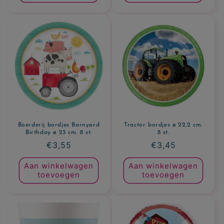
Boerderij bordjes Barnyard
Tractor bordjes ø 22,2 cm.
Birthday ø 23 cm. 8 st.
8 st.
Normale
€3,55
Normale
€3,45
prijs
prijs
Aan winkelwagen
Aan winkelwagen
toevoegen
toevoegen