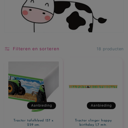
e
c
t
i
e
Filteren en sorteren
18 producten
:
Aanbieding
Aanbieding
Tractor tafelkleed 137 x
Tractor slinger happy
259 cm.
birthday 1,7 mtr.