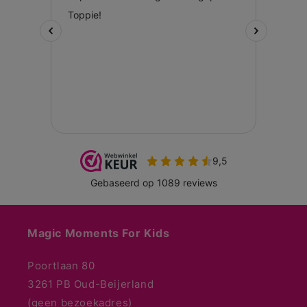
Magic Moments For Kids
Poortlaan 80
3261 PB Oud-Beijerland
(geen bezoekadres)