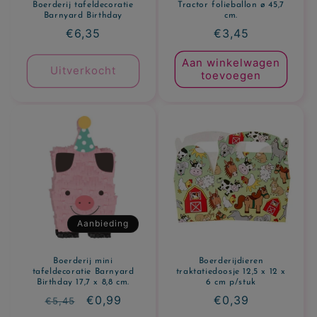
Boerderij tafeldecoratie
Tractor folieballon ø 45,7
Barnyard Birthday
cm.
Normale
€6,35
Normale
€3,45
prijs
prijs
Aan winkelwagen
Uitverkocht
toevoegen
Aanbieding
Boerderij mini
Boerderijdieren
tafeldecoratie Barnyard
traktatiedoosje 12,5 x 12 x
Birthday 17,7 x 8,8 cm.
6 cm p/stuk
Normale
Aanbiedingsprijs
€0,99
Normale
€0,39
€5,45
prijs
prijs