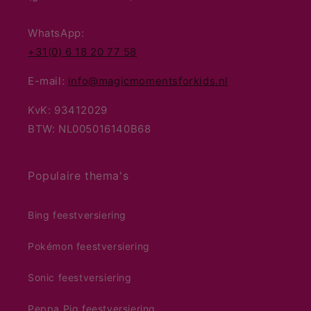
WhatsApp:
+31(0) 6 18 20 77 58
E-mail:
info@magicmomentsforkids.nl
KvK: 93412029
BTW: NL005016140B68
Populaire thema's
Bing feestversiering
Pokémon feestversiering
Sonic feestversiering
Peppa Pig feestversiering