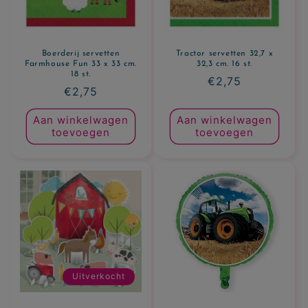
Boerderij servetten
Tractor servetten 32,7 x
Farmhouse Fun 33 x 33 cm.
32,3 cm. 16 st.
18 st.
Normale
€2,75
Normale
€2,75
prijs
prijs
Aan winkelwagen
Aan winkelwagen
toevoegen
toevoegen
Uitverkocht