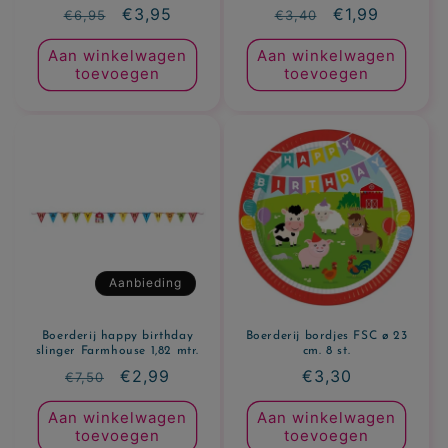
Normale
Aanbiedingsprijs
€3,95
Normale
Aanbiedingspr
€1,99
€6,95
€3,40
prijs
prijs
Aan winkelwagen
Aan winkelwagen
toevoegen
toevoegen
Aanbieding
Boerderij happy birthday
Boerderij bordjes FSC ø 23
slinger Farmhouse 1,82 mtr.
cm. 8 st.
Normale
Aanbiedingsprijs
€2,99
Normale
€3,30
€7,50
prijs
prijs
Aan winkelwagen
Aan winkelwagen
toevoegen
toevoegen