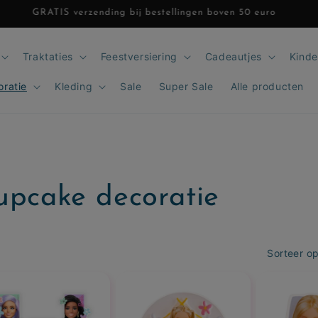
GRATIS verzending bij bestellingen boven 50 euro
Traktaties
Feestversiering
Cadeautjes
Kinde
oratie
Kleding
Sale
Super Sale
Alle producten
cupcake decoratie
Sorteer op