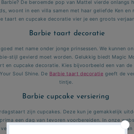
 Barbie? De beroemde pop van Mattel vierde onlangs haa
s, woont in een villa samen met haar geliefde Ken en r
e taart en cupcake decoratie vier je een groots verjaa
Barbie taart decoratie
elgoed met name onder jonge prinsessen. We kunnen o
Barbie-stijl gevierd moet worden. Gelukkig biedt Magic 
art en cupcake decoratie. Kies bijvoorbeeld een van de
 Your Soul Shine. De
Barbie taart decoratie
geeft de ver
tintje.
Barbie cupcake versiering
rdagstaart zijn cupcakes. Deze kun je gemakkelijk uitde
 prima een dag van tevoren voorbereiden. In onze webs
 versieren van de cupcakes voor rolfondant in een van 