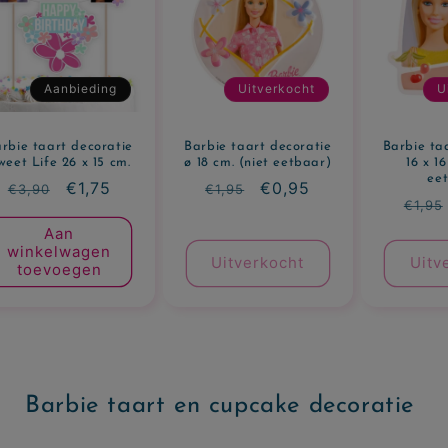
Aanbieding
Uitverkocht
U
rbie taart decoratie
Barbie taart decoratie
Barbie ta
weet Life 26 x 15 cm.
ø 18 cm. (niet eetbaar)
16 x 16
ee
Normale
Aanbiedingsprijs
€1,75
Normale
Aanbiedingsprijs
€0,95
€3,90
€1,95
Norm
€1,95
prijs
prijs
prijs
Aan
winkelwagen
Uitverkocht
Uitv
toevoegen
Barbie taart en cupcake decoratie