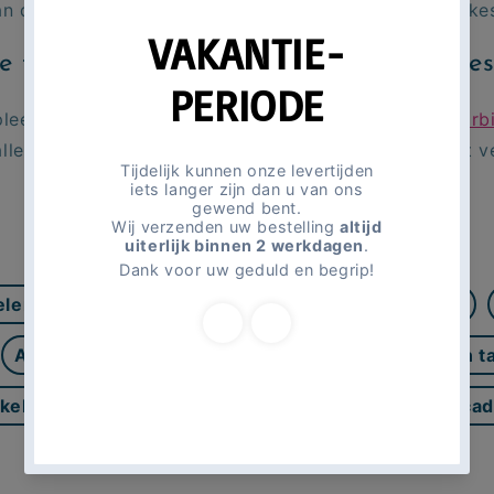
an de Barbie cupcake decoraties of versier de cupcake
e taart en cupcake decoratie online bes
pleet maken? Neem dan ook eens een kijkje bij de
Barbi
alle vriendjes en vriendinnetjes en cadeautjes kan het 
Andere gerelateerde thema's
elen
101 Dalmatiërs taart en cupcake decoratie
Activiteiten
Aladdin Feestartikelen
Aladdin t
ikelen
Alle leeftijd feestartikelen
Avengers cad