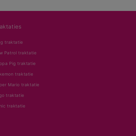
aktaties
ng traktatie
w Patrol traktatie
ppa Pig traktatie
kemon traktatie
per Mario traktatie
go traktatie
nic traktatie