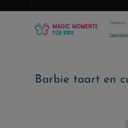
Meteen
naar de
content
Thema's
Taartdec
C
Barbie taart en 
o
l
l