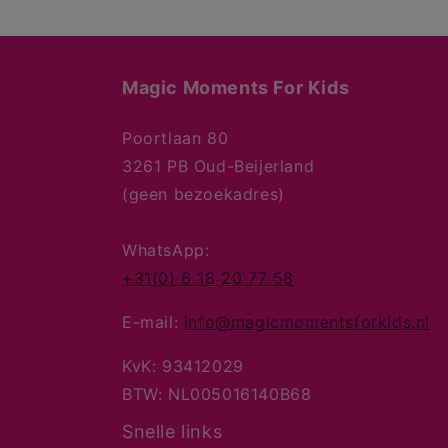
Magic Moments For Kids
Poortlaan 80
3261 PB Oud-Beijerland
(geen bezoekadres)
WhatsApp:
+31(0) 6 18 20 77 58
E-mail:
info@magicmomentsforkids.nl
KvK: 93412029
BTW: NL005016140B68
Snelle links