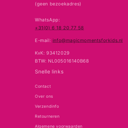
(geen bezoekadres)
WhatsApp:
+31(0) 6 18 20 77 58
E-mail:
info@magicmomentsforkids.nl
KvK: 93412029
BTW: NL005016140B68
Snelle links
Contact
Over ons
Verzendinfo
Retourneren
Algemene voorwaarden