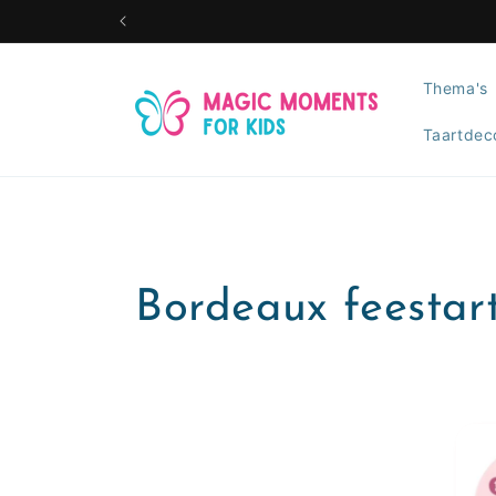
Meteen
naar de
content
Thema's
Taartdec
C
Bordeaux feestart
o
l
l