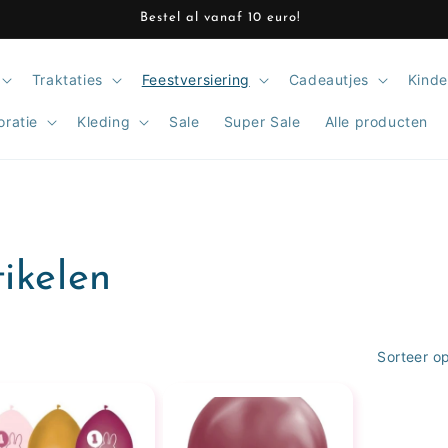
Bestel al vanaf 10 euro!
Traktaties
Feestversiering
Cadeautjes
Kinde
oratie
Kleding
Sale
Super Sale
Alle producten
ikelen
Sorteer op