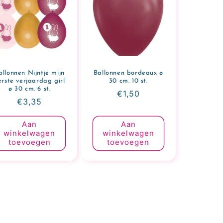
allonnen Nijntje mijn
Ballonnen bordeaux ø
erste verjaardag girl
30 cm. 10 st.
ø 30 cm. 6 st.
Normale
€1,50
Normale
€3,35
prijs
prijs
Aan
Aan
winkelwagen
winkelwagen
toevoegen
toevoegen