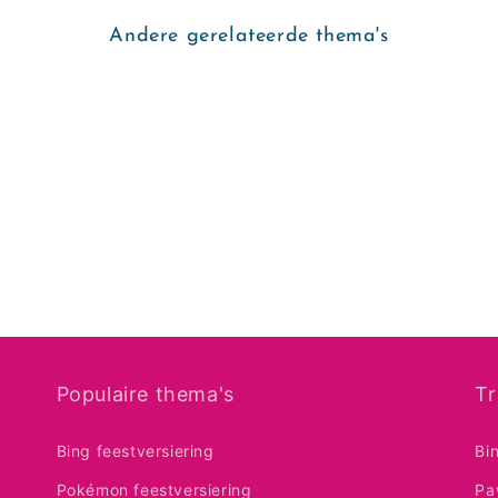
Andere gerelateerde thema's
Populaire thema's
Tr
Bing feestversiering
Bi
Pokémon feestversiering
Pa