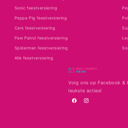
Sonic feestversiering
Pe
Peppa Pig feestversiering
Po
Cars feestversiering
Su
Paw Patrol feestversiering
Le
Spiderman feestversiering
So
Alle feestversiering
Volg ons op Facebook & I
leukste acties!
Facebook
Instagram