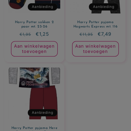
Aanbieding
Aanbieding
Harry Potter sokken 2
Harry Potter pyjama
paar mt. 23-26
Hogwarts Express mt. 116
Normale
Aanbiedingsprijs
€1,25
Normale
Aanbiedingsp
€7,49
€1,95
€11,95
prijs
prijs
Aan winkelwagen
Aan winkelwagen
toevoegen
toevoegen
Aanbieding
Harry Potter pyjama Here