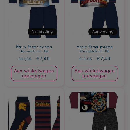
c
t
i
Aanbieding
Aanbieding
e
Harry Potter pyjama
Harry Potter pyjama
:
Hogwarts mt. 116
Quidditch mt. 116
Normale
Aanbiedingsprijs
€7,49
Normale
Aanbiedingsp
€7,49
€11,95
€11,95
prijs
prijs
Aan winkelwagen
Aan winkelwagen
toevoegen
toevoegen