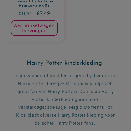
Comes A Letter From
Hogswarts mt. 116
Normale
Aanbiedingsprijs
€7,49
€11,95
prijs
Aan winkelwagen
toevoegen
Harry Potter kinderkleding
Is jouw zoon of dochter uitgenodigd voor een
Harry Potter feestje? Of is jouw kindje zelf
groot fan van Harry Potter? Dan is de Harry
Potter kinderkleding een mooi
verjaardagscadeautje. Magic Moments For
Kids biedt diverse Harry Potter kleding voor
de échte Harry Potter fans.