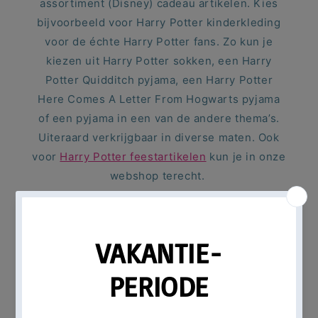
assortiment (Disney) cadeau artikelen. Kies
bijvoorbeeld voor Harry Potter kinderkleding
voor de échte Harry Potter fans. Zo kun je
kiezen uit Harry Potter sokken, een
Harry
Potter Quidditch pyjama, een Harry Potter
Here Comes A Letter From Hogwarts pyjama
of een pyjama in een van de andere thema’s.
Uiteraard verkrijgbaar in diverse maten. Ook
voor
Harry Potter feestartikelen
kun je in onze
webshop terecht.
Andere gerelateerde thema's
44 Cats kleding
Baby Shark kleding
Bing kleding
Bluey kleding