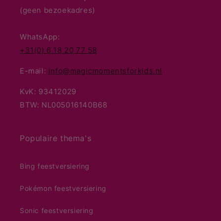
(geen bezoekadres)
WhatsApp:
+31(0) 6 18 20 77 58
E-mail:
info@magicmomentsforkids.nl
KvK: 93412029
BTW: NL005016140B68
Populaire thema's
Bing feestversiering
Pokémon feestversiering
Sonic feestversiering