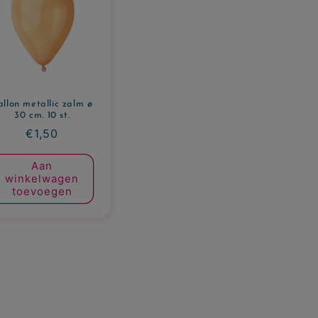
allon metallic zalm ø
30 cm. 10 st.
Normale
€1,50
prijs
Aan
winkelwagen
toevoegen