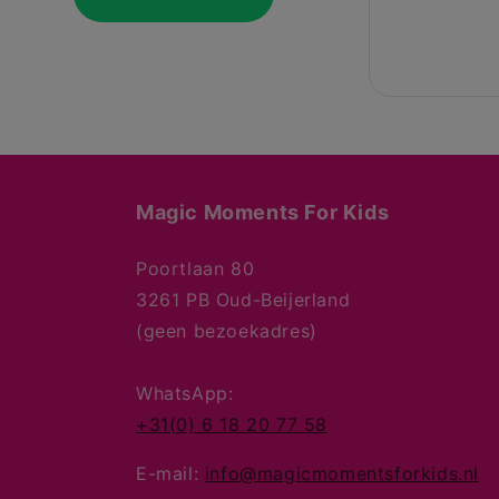
Magic Moments For Kids
Poortlaan 80
3261 PB Oud-Beijerland
(geen bezoekadres)
WhatsApp:
+31(0) 6 18 20 77 58
E-mail:
info@magicmomentsforkids.nl