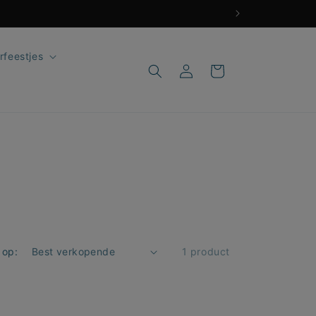
rfeestjes
Inloggen
Winkelwagen
 op:
1 product