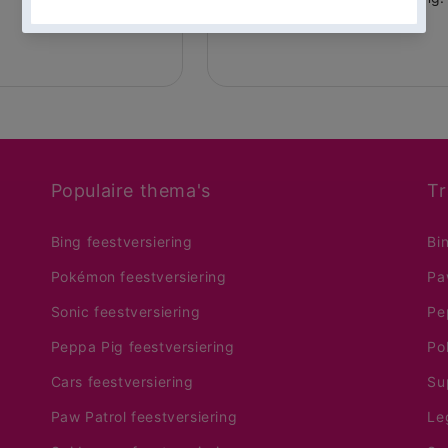
Populaire thema's
Tr
Bing feestversiering
Bi
Pokémon feestversiering
Pa
Sonic feestversiering
Pe
Peppa Pig feestversiering
Po
Cars feestversiering
Su
Paw Patrol feestversiering
Le