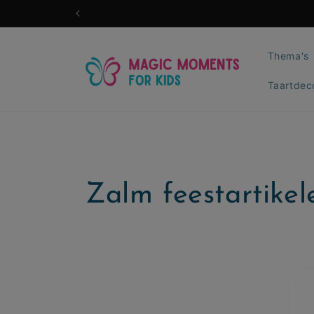
Meteen
naar de
content
Thema's
Taartdec
C
Zalm feestartikel
o
l
l