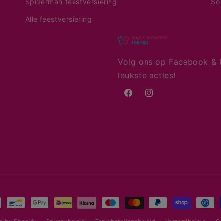
Spiderman feestversiering
So
Alle feestversiering
Volg ons op Facebook & I
leukste acties!
Facebook
Instagram
aalmethoden