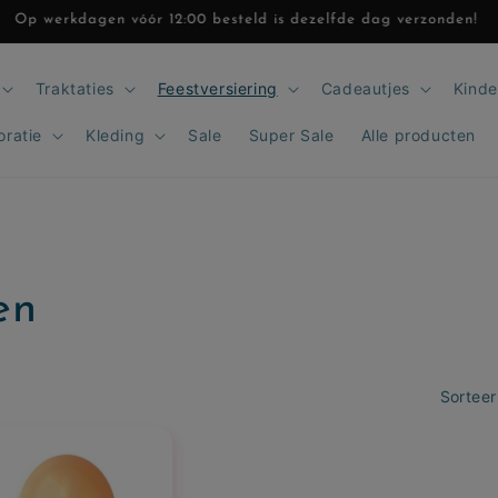
GRATIS verzending bij bestellingen boven 50 euro
Traktaties
Feestversiering
Cadeautjes
Kinde
oratie
Kleding
Sale
Super Sale
Alle producten
en
Sorteer