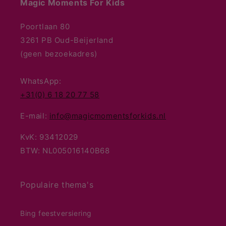
Magic Moments For Kids
Poortlaan 80
3261 PB Oud-Beijerland
(geen bezoekadres)
WhatsApp:
+31(0) 6 18 20 77 58
E-mail:
info@magicmomentsforkids.nl
KvK: 93412029
BTW: NL005016140B68
Populaire thema's
Bing feestversiering