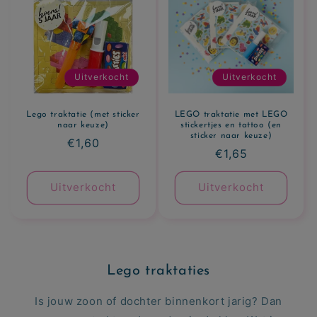
c
t
i
Uitverkocht
Uitverkocht
e
Lego traktatie (met sticker
LEGO traktatie met LEGO
:
naar keuze)
stickertjes en tattoo (en
sticker naar keuze)
Normale
€1,60
Normale
€1,65
prijs
prijs
Uitverkocht
Uitverkocht
Lego traktaties
Is jouw zoon of dochter binnenkort jarig? Dan