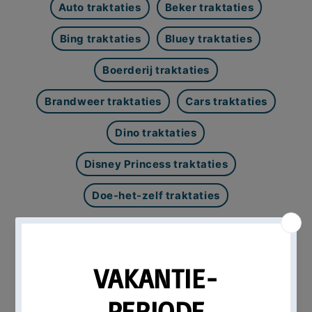
Auto traktaties
Beker traktaties
Bing traktaties
Bluey traktaties
Boerderij traktaties
Brandweer traktaties
Cars traktaties
Dino traktaties
Disney Princess traktaties
Doe-het-zelf traktaties
Magicmomentsforkids >
Lego traktaties