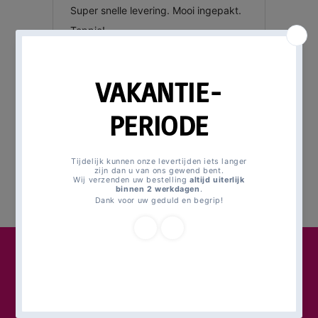
Magic Moments For Kids
Poortlaan 80
3261 PB Oud-Beijerland