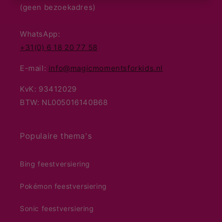
(geen bezoekadres)
WhatsApp:
+31(0) 6 18 20 77 58
E-mail:
info@magicmomentsforkids.nl
KvK: 93412029
BTW: NL005016140B68
Populaire thema's
Bing feestversiering
Pokémon feestversiering
Sonic feestversiering