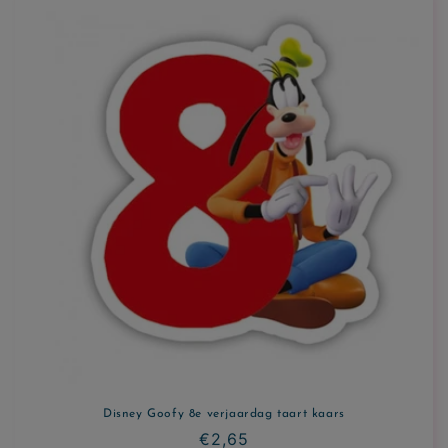
c
t
i
e
:
Disney Goofy 8e verjaardag taart kaars
Normale
€2,65