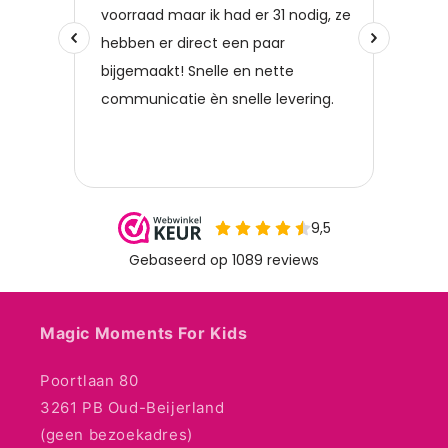
Magic Moments For Kids
Poortlaan 80
3261 PB Oud-Beijerland
(geen bezoekadres)