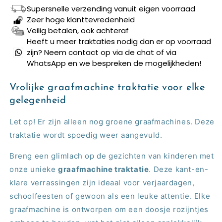
(met
(met
Supersnelle verzending vanuit eigen voorraad
sticker
sticker
Zeer hoge klanttevredenheid
naar
naar
Veilig betalen, ook achteraf
keuze)
keuze)
Heeft u meer traktaties nodig dan er op voorraad
zijn? Neem contact op via de chat of via
WhatsApp en we bespreken de mogelijkheden!
Vrolijke graafmachine traktatie voor elke
gelegenheid
Let op! Er zijn alleen nog groene graafmachines. Deze
traktatie wordt spoedig weer aangevuld.
Breng een glimlach op de gezichten van kinderen met
onze unieke
graafmachine traktatie
. Deze kant-en-
klare verrassingen zijn ideaal voor verjaardagen,
schoolfeesten of gewoon als een leuke attentie. Elke
graafmachine is ontworpen om een doosje rozijntjes