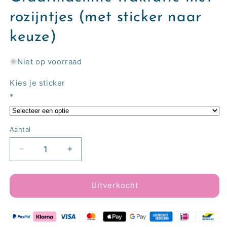
rozijntjes (met sticker naar
keuze)
Niet op voorraad
Kies je sticker
*
Aantal
Aantal
Aantal
verlagen
verhogen
voor
voor
Graafmachine
Graafmachine
Uitverkocht
traktatie
traktatie
met
met
rozijntjes
rozijntjes