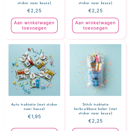
sticker naar keuze)
sticker naar keuze)
Normale
€2,25
Normale
€2,25
prijs
prijs
Aan winkelwagen
Aan winkelwagen
toevoegen
toevoegen
Auto traktatie (met sticker
Stitch traktatie
naar keuze)
herbruikbare beker (met
sticker naar keuze)
Normale
€1,95
Normale
€2,25
prijs
prijs