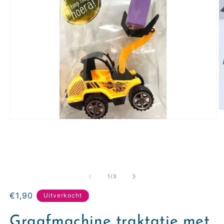
van
1
/
3
Normale
€1,90
Uitverkocht
prijs
Graafmachine traktatie met