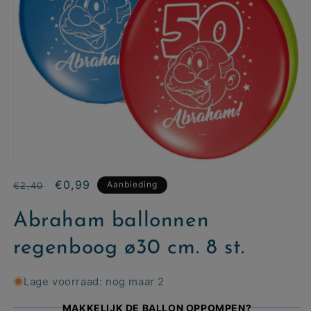
Normale
Aanbiedingsprijs
€0,99
Aanbieding
€2,40
prijs
Abraham ballonnen
regenboog ø30 cm. 8 st.
Lage voorraad: nog maar 2
MAKKELIJK DE BALLON OPPOMPEN?