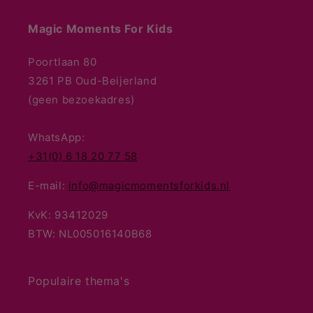
Magic Moments For Kids
Poortlaan 80
3261 PB Oud-Beijerland
(geen bezoekadres)
WhatsApp:
+31(0) 6 18 20 77 58
E-mail:
info@magicmomentsforkids.nl
KvK: 93412029
BTW: NL005016140B68
Populaire thema's