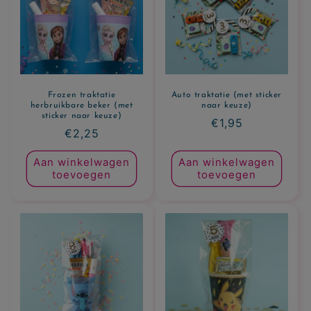
Frozen traktatie
Auto traktatie (met sticker
herbruikbare beker (met
naar keuze)
sticker naar keuze)
Normale
€1,95
Normale
€2,25
prijs
prijs
Aan winkelwagen
Aan winkelwagen
toevoegen
toevoegen