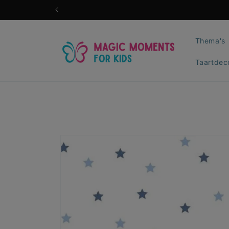
Meteen
naar de
content
Thema's
Taartdec
Ga direct naar
productinformatie