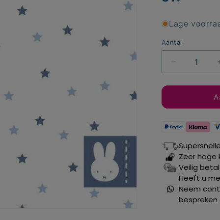
Lage voorra
Aantal
Aantal
verlagen
voor
Baby
A
Nijntje
servetten
blauw
25
Supersnell
x
Zeer hoge 
25
Veilig beta
cm.
Heeft u mee
20
Neem conta
st.
bespreken 