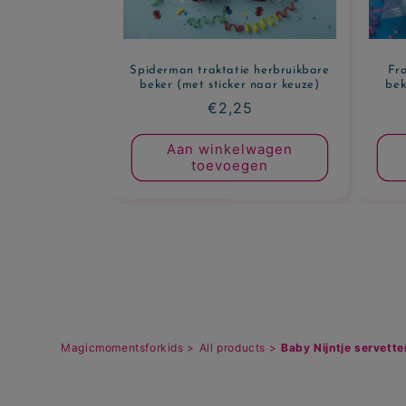
Spiderman traktatie herbruikbare
Fro
beker (met sticker naar keuze)
bek
Normale
€2,25
prijs
Aan winkelwagen
toevoegen
Magicmomentsforkids >
All products >
Baby Nijntje servette