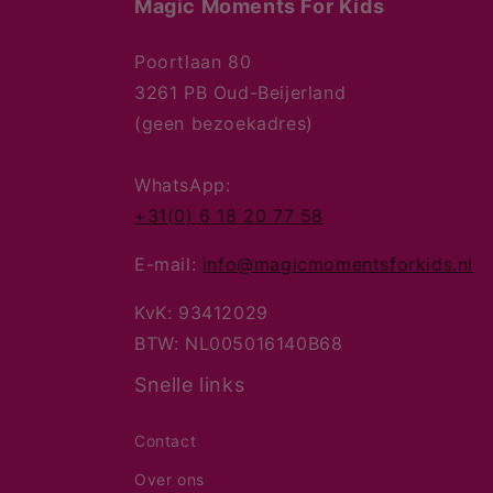
Magic Moments For Kids
Poortlaan 80
3261 PB Oud-Beijerland
(geen bezoekadres)
WhatsApp:
+31(0) 6 18 20 77 58
E-mail:
info@magicmomentsforkids.nl
KvK: 93412029
BTW: NL005016140B68
Snelle links
Contact
Over ons