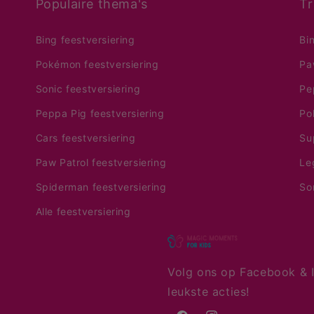
Populaire thema's
Tr
Bing feestversiering
Bi
Pokémon feestversiering
Pa
Sonic feestversiering
Pe
Peppa Pig feestversiering
Po
Cars feestversiering
Su
Paw Patrol feestversiering
Le
Spiderman feestversiering
So
Alle feestversiering
Volg ons op Facebook & I
leukste acties!