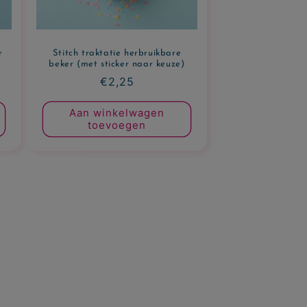
r
Stitch traktatie herbruikbare
beker (met sticker naar keuze)
Normale
€2,25
prijs
Aan winkelwagen
toevoegen