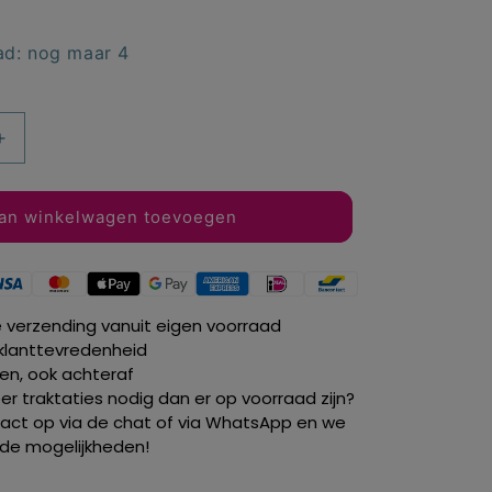
ad: nog maar 4
Aantal
verhogen
voor
Baby
an winkelwagen toevoegen
Nijntje
servetten
blauw
25
e verzending vanuit eigen voorraad
x
klanttevredenheid
25
len, ook achteraf
cm.
r traktaties nodig dan er op voorraad zijn?
20
ct op via de chat of via WhatsApp en we
st.
de mogelijkheden!