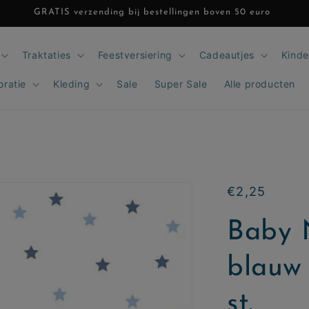
GRATIS verzending bij bestellingen boven 50 euro
Traktaties
Feestversiering
Cadeautjes
Kinde
oratie
Kleding
Sale
Super Sale
Alle producten
Normale
€2,25
prijs
Baby N
blauw 
st.