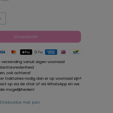
Aantal
verhogen
voor
Baby
Uitverkocht
Shark
e
notitieboekje
met
pen
e verzending vanuit eigen voorraad
klanttevredenheid
len, ook achteraf
r traktaties nodig dan er op voorraad zijn?
ct op via de chat of via WhatsApp en we
de mogelijkheden!
titieboekje met pen