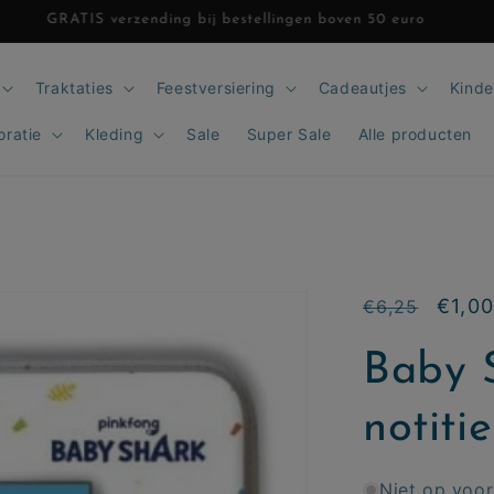
GRATIS verzending bij bestellingen boven 50 euro
Traktaties
Feestversiering
Cadeautjes
Kinde
oratie
Kleding
Sale
Super Sale
Alle producten
Normale
Aanbi
€1,0
€6,25
prijs
Baby 
notiti
Niet op voo