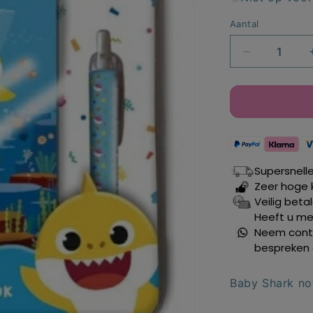
Aantal
Aantal
verlagen
voor
Baby
Shark
notitieboekj
met
pen
Supersnell
Zeer hoge 
Veilig beta
Heeft u mee
Neem conta
bespreken 
Baby Shark no