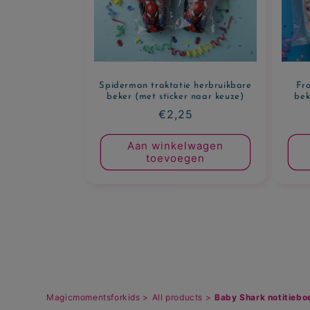
Spiderman traktatie herbruikbare
Fro
beker (met sticker naar keuze)
bek
Normale
€2,25
prijs
Aan winkelwagen
toevoegen
Magicmomentsforkids >
All products >
Baby Shark notitiebo