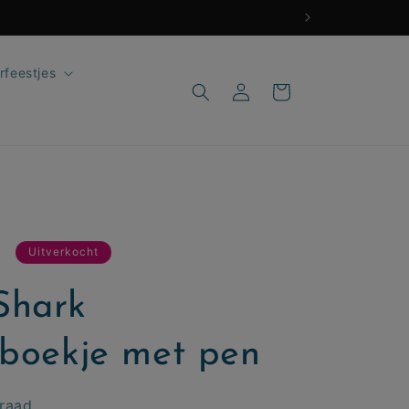
rfeestjes
Inloggen
Winkelwagen
edingsprijs
0
Uitverkocht
Shark
eboekje met pen
rraad