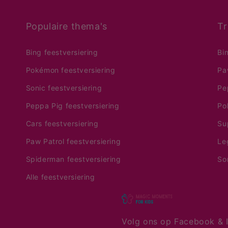
Populaire thema's
Tr
Bing feestversiering
Bi
Pokémon feestversiering
Pa
Sonic feestversiering
Pe
Peppa Pig feestversiering
Po
Cars feestversiering
Su
Paw Patrol feestversiering
Le
Spiderman feestversiering
So
Alle feestversiering
Volg ons op Facebook & I