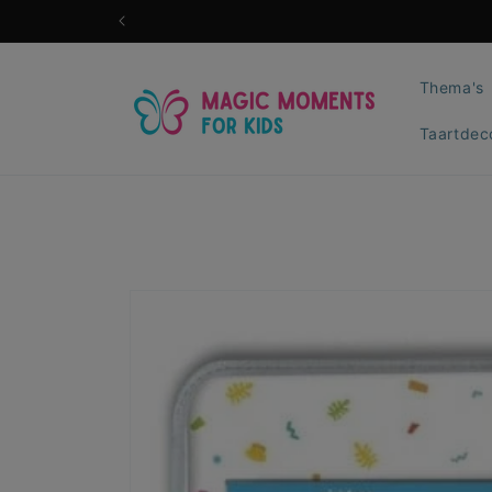
Meteen
naar de
content
Thema's
Taartdec
Ga direct naar
productinformatie