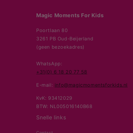
Magic Moments For Kids
Poortlaan 80
3261 PB Oud-Beijerland
(geen bezoekadres)
WhatsApp:
+31(0) 6 18 20 77 58
E-mail:
info@magicmomentsforkids.nl
KvK: 93412029
BTW: NL005016140B68
Snelle links
Contact