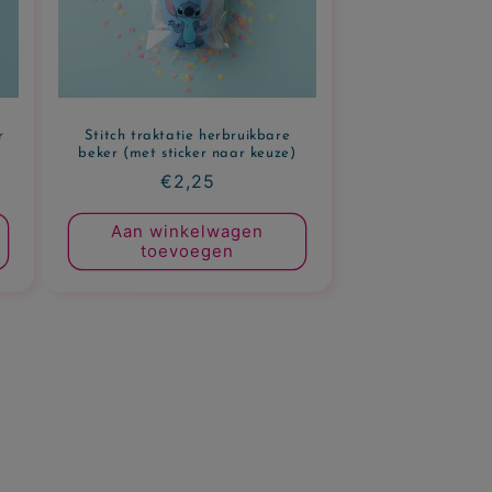
r
Stitch traktatie herbruikbare
beker (met sticker naar keuze)
Normale
€2,25
prijs
Aan winkelwagen
toevoegen