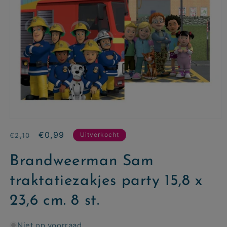
Normale
Aanbiedingsprijs
€0,99
Uitverkocht
€2,10
prijs
Brandweerman Sam
traktatiezakjes party 15,8 x
23,6 cm. 8 st.
Niet op voorraad