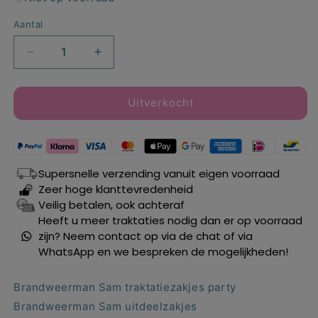
Aantal
Aantal
Aantal
verlagen
verhogen
voor
voor
Brandweerman
Brandweerman
Uitverkocht
Sam
Sam
traktatiezakjes
traktatiezakjes
party
party
15,8
15,8
Supersnelle verzending vanuit eigen voorraad
x
x
Zeer hoge klanttevredenheid
23,6
23,6
Veilig betalen, ook achteraf
cm.
cm.
Heeft u meer traktaties nodig dan er op voorraad
8
8
zijn? Neem contact op via de chat of via
st.
st.
WhatsApp en we bespreken de mogelijkheden!
Brandweerman Sam traktatiezakjes party
Brandweerman Sam uitdeelzakjes