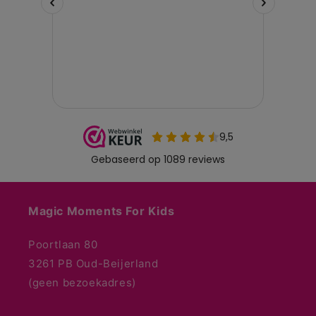
Magic Moments For Kids
Poortlaan 80
3261 PB Oud-Beijerland
(geen bezoekadres)