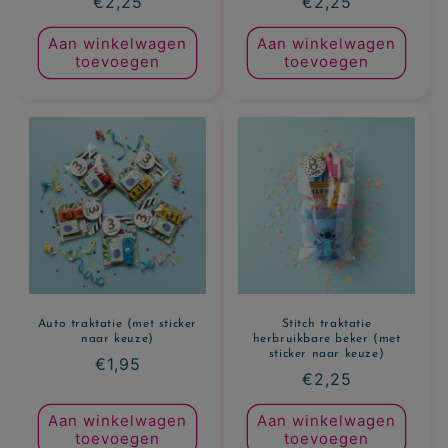
Normale
€2,25
Normale
€2,25
prijs
prijs
Aan winkelwagen
Aan winkelwagen
toevoegen
toevoegen
Auto traktatie (met sticker
Stitch traktatie
naar keuze)
herbruikbare beker (met
sticker naar keuze)
Normale
€1,95
Normale
€2,25
prijs
prijs
Aan winkelwagen
Aan winkelwagen
toevoegen
toevoegen