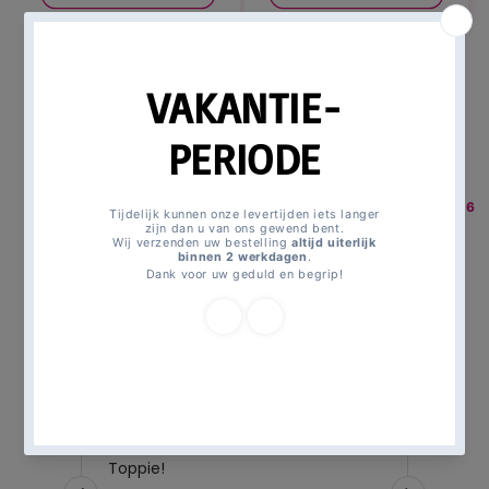
Alles bekijken
Magicmomentsforkids
All
Brandweerman Sam
>
products
traktatiezakjes party 15,8 x 23,6
>
cm. 8 st.