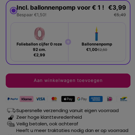
Incl. ballonnenpomp voor € 1 !
€3,99
Bespaar €1,50!
€5,49
Folieballon cijfer 0 roze
Ballonnenpomp
92 cm.
€1,00
€2,50
€2,99
Aan winkelwagen toevoegen
Supersnelle verzending vanuit eigen voorraad
Zeer hoge klanttevredenheid
Veilig betalen, ook achteraf
Heeft u meer traktaties nodig dan er op voorraad