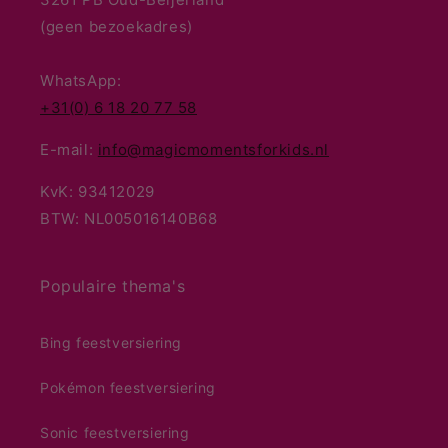
(geen bezoekadres)
WhatsApp:
+31(0) 6 18 20 77 58
E-mail:
info@magicmomentsforkids.nl
KvK: 93412029
BTW: NL005016140B68
Populaire thema's
Bing feestversiering
Pokémon feestversiering
Sonic feestversiering