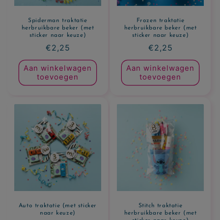
Spiderman traktatie
Frozen traktatie
herbruikbare beker (met
herbruikbare beker (met
sticker naar keuze)
sticker naar keuze)
Normale
€2,25
Normale
€2,25
prijs
prijs
Aan winkelwagen
Aan winkelwagen
toevoegen
toevoegen
Auto traktatie (met sticker
Stitch traktatie
naar keuze)
herbruikbare beker (met