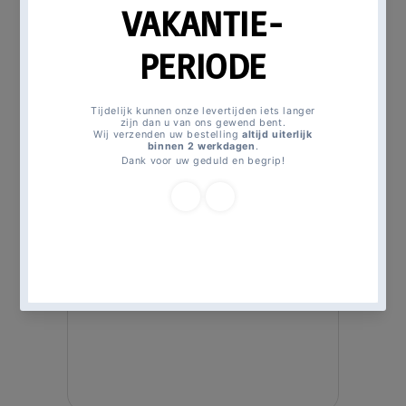
Magicmomentsforkids >
All products >
K3 folieballon ø 45 cm.