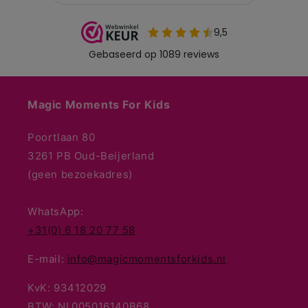
Magic Moments For Kids
Poortlaan 80
3261 PB Oud-Beijerland
(geen bezoekadres)
WhatsApp:
+31(0) 6 18 20 77 58
E-mail:
info@magicmomentsforkids.nl
KvK: 93412029
BTW: NL005016140B68