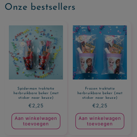
Onze bestsellers
Spiderman traktatie
Frozen traktatie
herbruikbare beker (met
herbruikbare beker (met
sticker naar keuze)
sticker naar keuze)
Normale
€2,25
Normale
€2,25
prijs
prijs
Aan winkelwagen
Aan winkelwagen
toevoegen
toevoegen