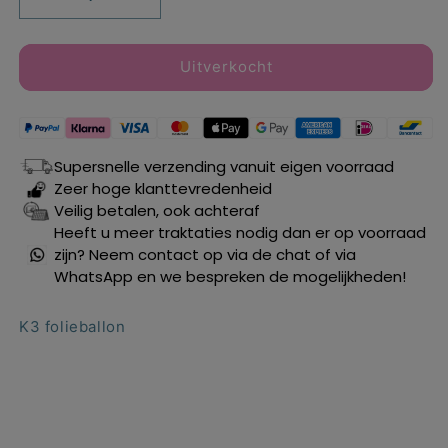
Aantal
Aantal
verlagen
verhogen
voor
voor
K3
K3
Uitverkocht
folieballon
folieballon
ø
ø
45
45
cm.
cm.
Supersnelle verzending vanuit eigen voorraad
Zeer hoge klanttevredenheid
Veilig betalen, ook achteraf
Heeft u meer traktaties nodig dan er op voorraad
zijn? Neem contact op via de chat of via
WhatsApp en we bespreken de mogelijkheden!
K3 folieballon