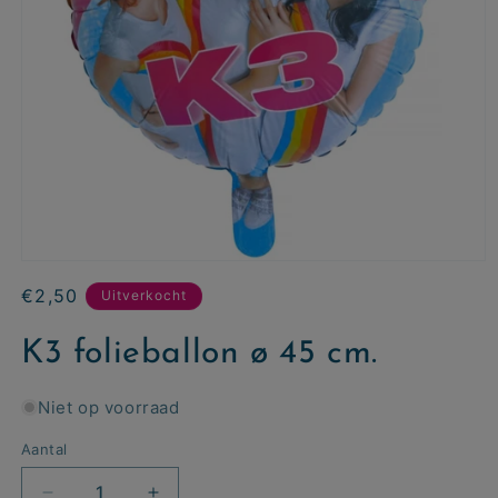
Normale
€2,50
Uitverkocht
prijs
K3 folieballon ø 45 cm.
Niet op voorraad
Aantal