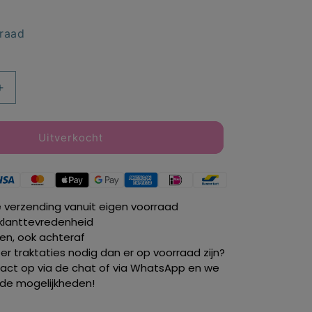
rraad
Aantal
verhogen
voor
Masha
Uitverkocht
and
the
Bear
taart
e verzending vanuit eigen voorraad
topper
klanttevredenheid
Winter
len, ook achteraf
6
r traktaties nodig dan er op voorraad zijn?
cm.
ct op via de chat of via WhatsApp en we
de mogelijkheden!