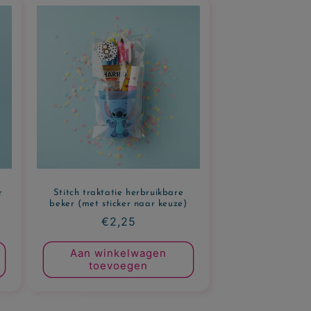
r
Stitch traktatie herbruikbare
beker (met sticker naar keuze)
Normale
€2,25
prijs
Aan winkelwagen
toevoegen