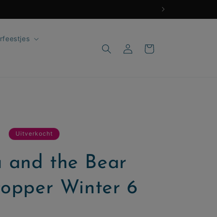
rfeestjes
Inloggen
Winkelwagen
edingsprijs
0
Uitverkocht
 and the Bear
topper Winter 6