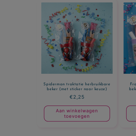
Spiderman traktatie herbruikbare
Fro
beker (met sticker naar keuze)
bek
Normale
€2,25
prijs
Aan winkelwagen
toevoegen