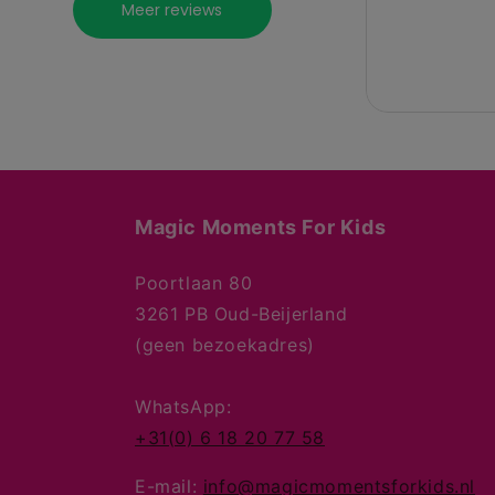
Magic Moments For Kids
Poortlaan 80
3261 PB Oud-Beijerland
(geen bezoekadres)
WhatsApp:
+31(0) 6 18 20 77 58
E-mail:
info@magicmomentsforkids.nl