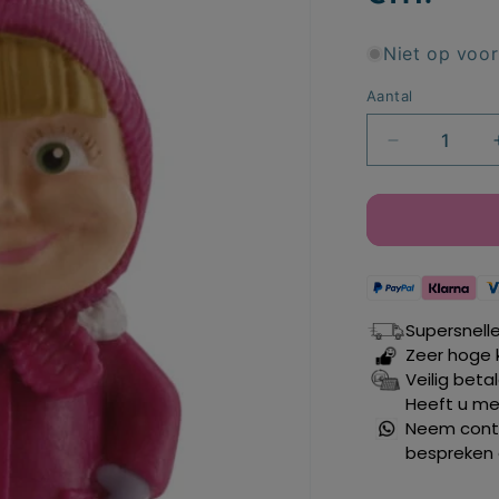
Niet op voo
Aantal
Aantal
verlagen
voor
Masha
and
the
Bear
taart
Supersnell
topper
Zeer hoge 
Winter
Veilig beta
6
Heeft u mee
cm.
Neem conta
bespreken 