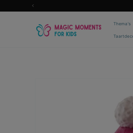
Meteen
naar de
content
Thema's
Taartdec
Ga direct naar
productinformatie