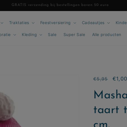
GRATIS verzending bij bestellingen boven 50 euro
Traktaties
Feestversiering
Cadeautjes
Kinde
oratie
Kleding
Sale
Super Sale
Alle producten
Normale
Aanbi
€1,0
€5,95
prijs
Masha
taart 
cm.