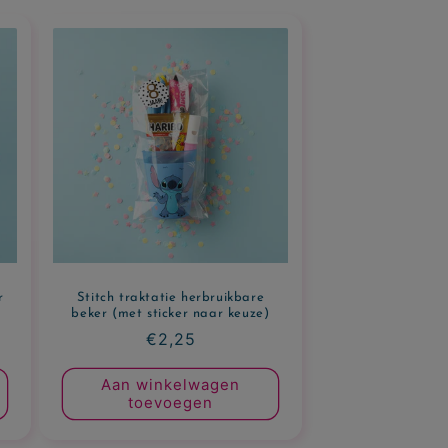
r
Stitch traktatie herbruikbare
beker (met sticker naar keuze)
Normale
€2,25
prijs
Aan winkelwagen
toevoegen