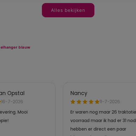
Alles bekijken
telhanger blauw