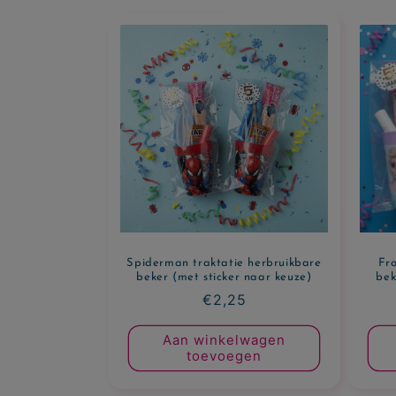
Spiderman traktatie herbruikbare
Fro
beker (met sticker naar keuze)
bek
Normale
€2,25
prijs
Aan winkelwagen
toevoegen