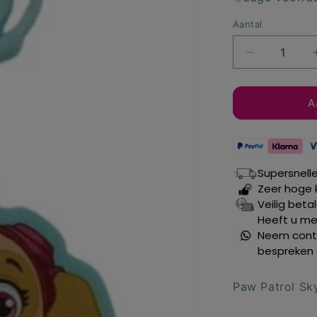
Aantal
Aantal
verlagen
voor
Paw
A
Patrol
Skye
sleutelhang
blauw
Supersnell
Zeer hoge 
Veilig beta
Heeft u mee
Neem conta
bespreken 
Paw Patrol Sk