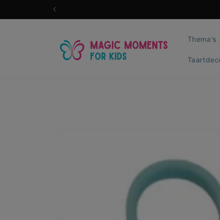
Meteen
naar de
content
Thema's
Taartdec
Ga direct naar
productinformatie