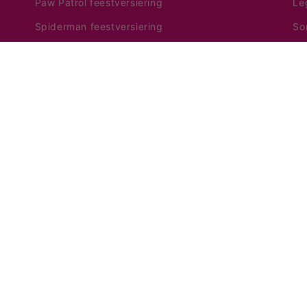
Paw Patrol feestversiering
Le
Spiderman feestversiering
So
Alle feestversiering
Volg ons op Facebook & I
leukste acties!
Facebook
Instagram
aalmethoden