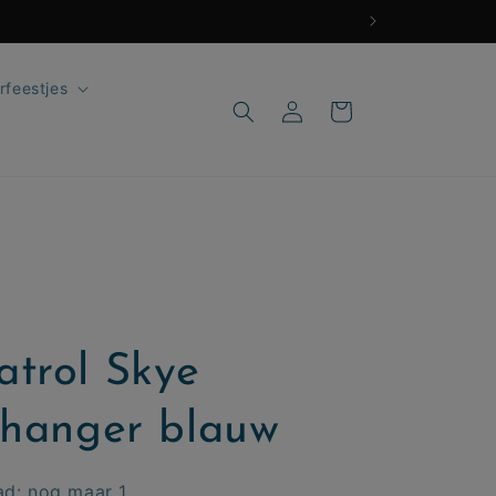
rfeestjes
Inloggen
Winkelwagen
atrol Skye
lhanger blauw
ad: nog maar 1