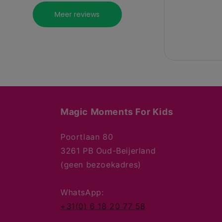
Magic Moments For Kids
Poortlaan 80
3261 PB Oud-Beijerland
(geen bezoekadres)
WhatsApp:
+31(0) 6 18 20 77 58