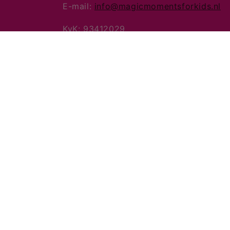
E-mail:
info@magicmomentsforkids.nl
KvK: 93412029
BTW: NL005016140B68
Snelle links
Contact
Over ons
Verzendinfo
Retourneren
Algemene voorwaarden
Bet