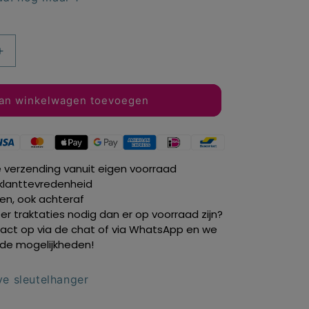
Aantal
verhogen
voor
Paw
an winkelwagen toevoegen
Patrol
Skye
er
sleutelhanger
blauw
e verzending vanuit eigen voorraad
klanttevredenheid
len, ook achteraf
r traktaties nodig dan er op voorraad zijn?
ct op via de chat of via WhatsApp en we
de mogelijkheden!
ye sleutelhanger