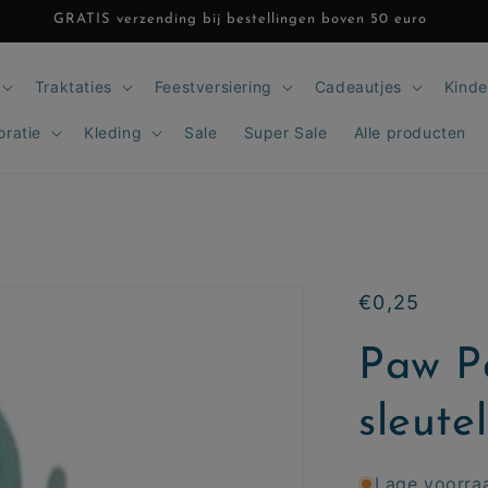
GRATIS verzending bij bestellingen boven 50 euro
Traktaties
Feestversiering
Cadeautjes
Kinde
oratie
Kleding
Sale
Super Sale
Alle producten
Normale
€0,25
prijs
Paw P
sleute
Lage voorra