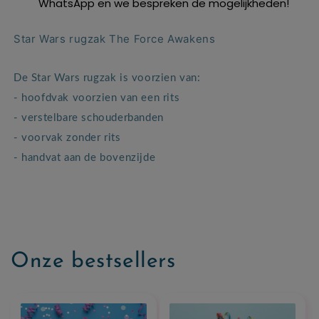
WhatsApp en we bespreken de mogelijkheden!
9
9
cm.
cm.
Star Wars rugzak The Force Awakens
De Star Wars rugzak is voorzien van:
- hoofdvak voorzien van een rits
- verstelbare schouderbanden
- voorvak zonder rits
- handvat aan de bovenzijde
Onze bestsellers