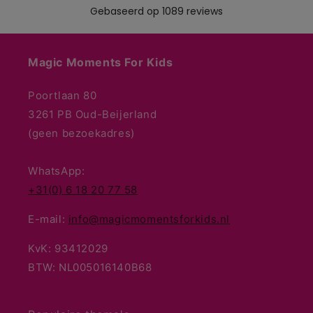
Magic Moments For Kids
Poortlaan 80
3261 PB Oud-Beijerland
(geen bezoekadres)
WhatsApp:
+31(0) 6 18 20 77 58
E-mail:
info@magicmomentsforkids.nl
KvK: 93412029
BTW: NL005016140B68