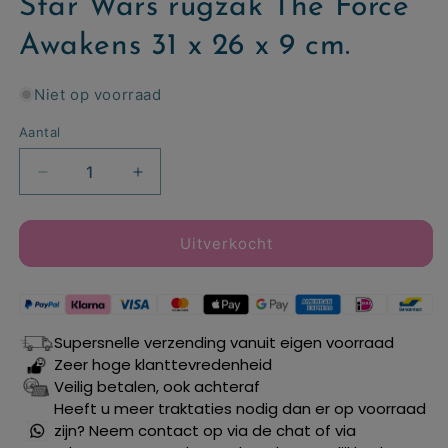
Star Wars rugzak The Force
Awakens 31 x 26 x 9 cm.
Niet op voorraad
Aantal
Aantal
Aantal
verlagen
verhogen
voor
voor
Star
Star
Uitverkocht
Wars
Wars
rugzak
rugzak
The
The
Force
Force
Supersnelle verzending vanuit eigen voorraad
Awakens
Awakens
Zeer hoge klanttevredenheid
31
31
Veilig betalen, ook achteraf
x
x
Heeft u meer traktaties nodig dan er op voorraad
26
26
zijn? Neem contact op via de chat of via
x
x