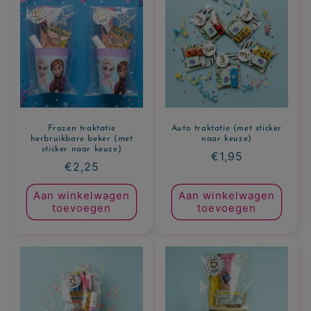
Frozen traktatie
Auto traktatie (met sticker
herbruikbare beker (met
naar keuze)
sticker naar keuze)
Normale
€1,95
Normale
€2,25
prijs
prijs
Aan winkelwagen
Aan winkelwagen
toevoegen
toevoegen